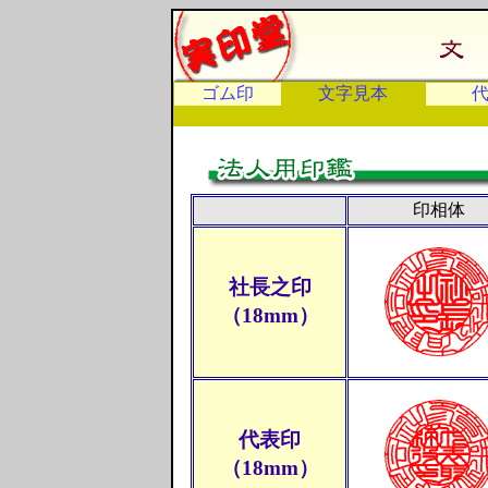
ゴム印
文字見本
印相体
社長之印
（18mm）
代表印
（18mm）