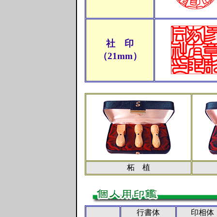
社 印
（21mm）
柘 植
行書体
印相体