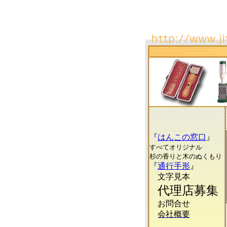
『
はんこの窓口
』
すべてオリジナル
杉の香りと木のぬくもり
『
通行手形
』
文字見本
代理店募集
お問合せ
会社概要